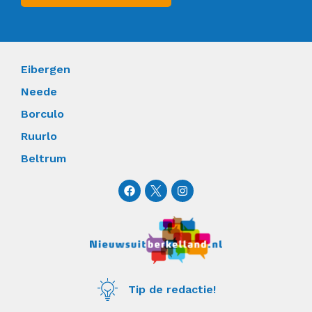
Eibergen
Neede
Borculo
Ruurlo
Beltrum
F
I
a
n
c
s
e
t
b
a
o
g
o
r
k
a
m
Tip de redactie!