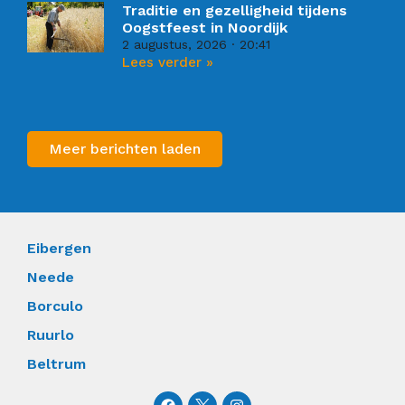
Traditie en gezelligheid tijdens
Oogstfeest in Noordijk
2 augustus, 2026
20:41
Lees verder »
Meer berichten laden
Eibergen
Neede
Borculo
Ruurlo
Beltrum
F
I