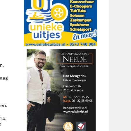
n.
raag
en.
lo.
2