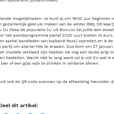
en spetterend jubileumfeest.
illende mogelijkheden. Je kunt al om 18:00 uur beginnen 
n gezamenlijk gebruik maken van de winter BBQ. Dit kaart
n. DJ Obsa de populaire DJ uit Borculo zal jullie dan alvast
or het avondprogramma (vanaf 21:00 uur) kosten 10 euro.
een aantal bandleden van topband Roxx) optreden en is de
artij om allerlei hits te draaien. Dus kom om 27 januari
het mooiste verkleed zijn hebben we nog een leuke prijs in
en bestellen. Wacht niet te lang want vol is vol! En wat is 
ier of een glas wijn te drinken in winterse sferen.
kunt ook de QR code scannen op de afbeelding hieronder 
Deel dit artikel: