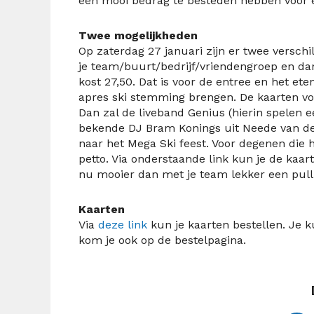
een mooi bedrag te besteden hebben voor e
Twee mogelijkheden
Op zaterdag 27 januari zijn er twee versch
je team/buurt/bedrijf/vriendengroep en da
kost 27,50. Dat is voor de entree en het ete
apres ski stemming brengen. De kaarten vo
Dan zal de liveband Genius (hierin spelen 
bekende DJ Bram Konings uit Neede van de p
naar het Mega Ski feest. Voor degenen die 
petto. Via onderstaande link kun je de kaart
nu mooier dan met je team lekker een pull b
Kaarten
Via
deze link
kun je kaarten bestellen. Je 
kom je ook op de bestelpagina.