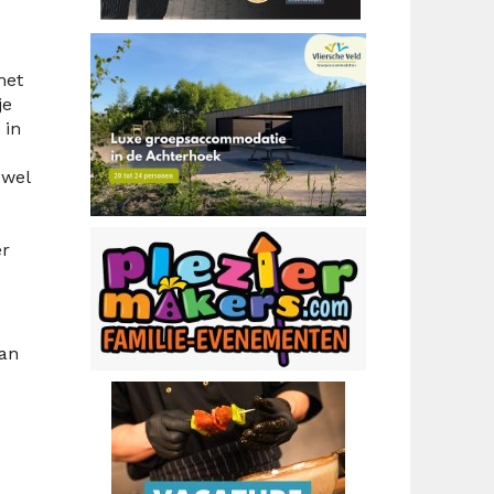
met
je
 in
 wel
er
dan