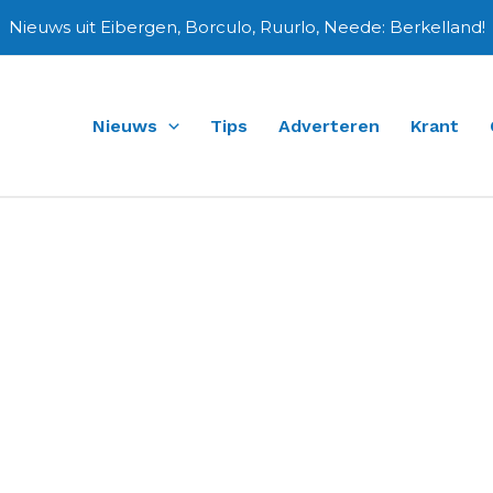
Nieuws uit Eibergen, Borculo, Ruurlo, Neede: Berkelland!
Nieuws
Tips
Adverteren
Krant