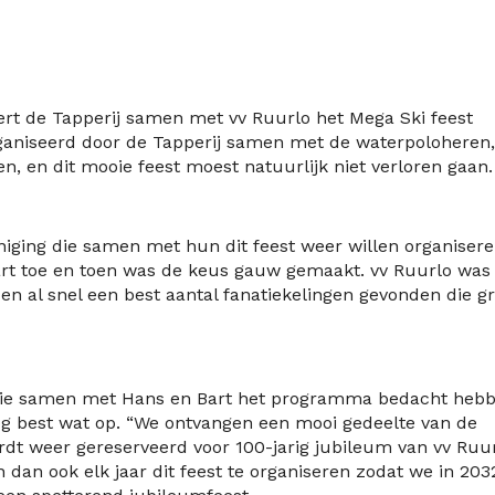
rt de Tapperij samen met vv Ruurlo het Mega Ski feest
rganiseerd door de Tapperij samen met de waterpoloheren,
, en dit mooie feest moest natuurlijk niet verloren gaan.
iging die samen met hun dit feest weer willen organisere
rt toe en toen was de keus gauw gemaakt. vv Ruurlo was
den al snel een best aantal fanatiekelingen gevonden die g
 die samen met Hans en Bart het programma bedacht hebb
og best wat op. “We ontvangen een mooi gedeelte van de
dt weer gereserveerd voor 100-jarig jubileum van vv Ruur
dan ook elk jaar dit feest te organiseren zodat we in 203