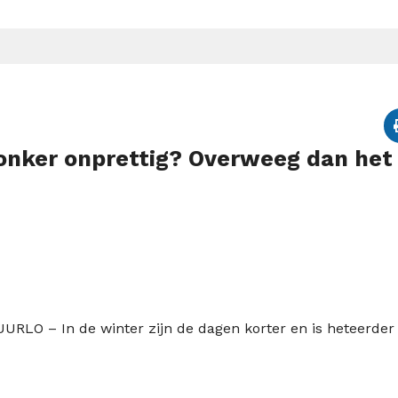
 donker onprettig? Overweeg dan het
UURLO – In de winter zijn de
dagen korter en
is het
eerder