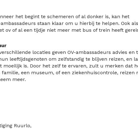
wanneer het begint te schemeren of al donker is,
kan het
ambassadeurs staan klaar om u hierbij te helpen. Ook al
het
ov
of
al een tijdje niet meer met
bus of trein
heeft gerei
uur
verschillende locaties geven OV-ambassadeurs advies en t
un leeftijdsgenoten om zelfstandig te blijven reizen, en l
 moeilijk is. Door het zelf te ervaren, zult u merken dat h
 familie, een museum, of een ziekenhuiscontrole, reizen
leem meer.
2024
iging Ruurlo,