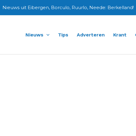
Nieuws uit Eibergen, Borculo, Ruurlo, Neede: Berkelland!
Nieuws
Tips
Adverteren
Krant