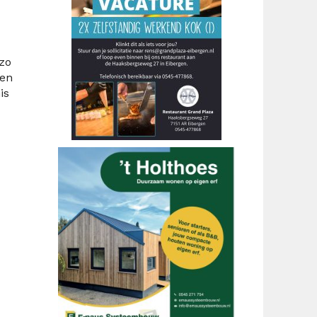
zo
len
is