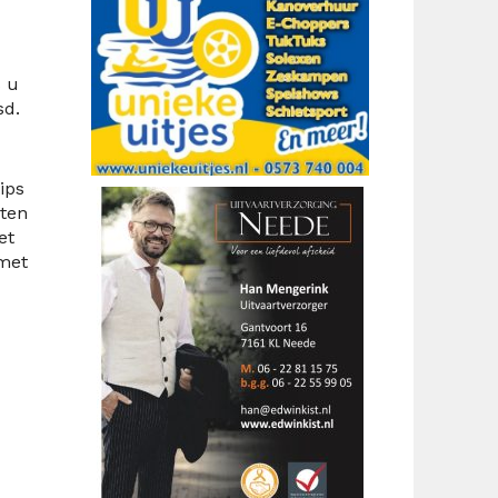
s u
sd
.
ips
aten
et
 met