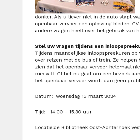
donke
r
. Als u liever niet in de auto stapt 
openbaar vervoer een oplossing bieden.
OV-
andere vragen
heeft
over het gebruik van 
Stel uw vragen tijdens een inloopspreek
Tijdens maandelijkse inloopspreekuren op 
over reizen met de bus of trein. Ze helpen h
zien dat het openbaar vervoer helemaal niet
meevalt! Of het nu gaat om een bezoek aan
het openbaar vervoer wordt dan geen prob
Datum:
woensdag
13 maart
Tijd:
14.00 – 15.30 uur
Locatie:
de Bibliotheek Oost-Achterhoek vest