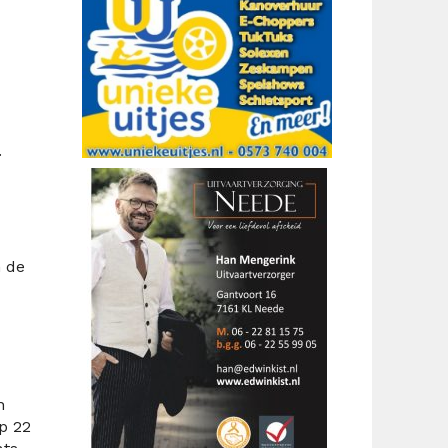
.
n de
n
p 22