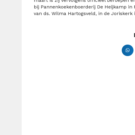
maart is zij vervolgens officieel beroepen
bij Pannenkoekenboerderij De Heijkamp in
van ds. Wilma Hartogsveld, in de Joriskerk 