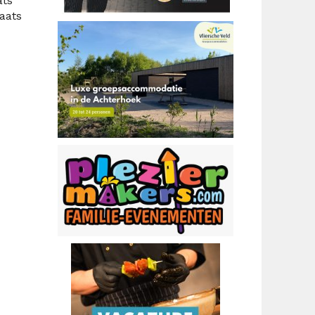
ats
laats