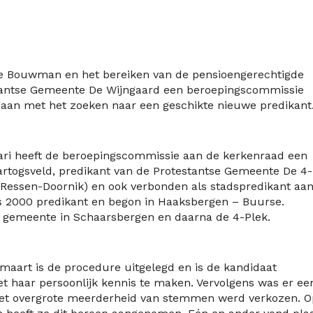
te Bouwman en het bereiken van de pensioengerechtigde
estantse Gemeente De Wijngaard een beroepingscommissie
egaan met het zoeken naar een geschikte nieuwe predikant
ari heeft de beroepingscommissie aan de kerkenraad een
rtogsveld, predikant van de Protestantse Gemeente De 4-
 Ressen-Doornik) en ook verbonden als stadspredikant aa
ds 2000 predikant en begon in Haaksbergen – Buurse.
e gemeente in Schaarsbergen en daarna de 4-Plek.
maart is de procedure uitgelegd en is de kandidaat
t haar persoonlijk kennis te maken. Vervolgens was er ee
et overgrote meerderheid van stemmen werd verkozen. O