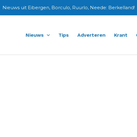
Nieuws uit Eibergen, Borculo, Ruurlo, Neede: Berkelland!
Nieuws
Tips
Adverteren
Krant