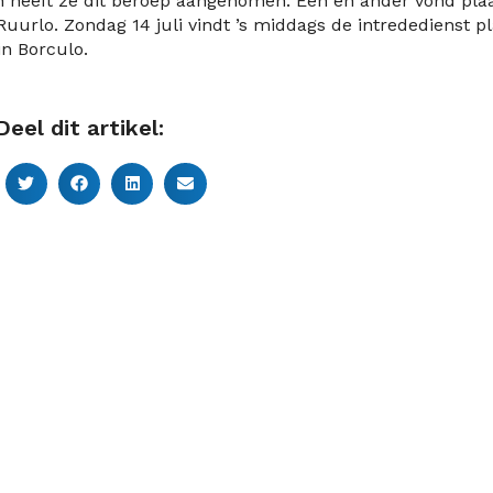
 en heeft ze dit beroep aangenomen. Eén en ander vond pla
 Ruurlo.
Zondag 14 juli vindt ’s middags de intrededienst p
in Borculo.
Deel dit artikel: