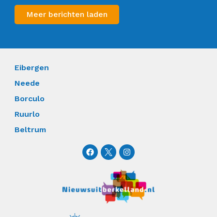
Meer berichten laden
Eibergen
Neede
Borculo
Ruurlo
Beltrum
F
I
a
n
c
s
e
t
b
a
o
g
o
r
k
a
m