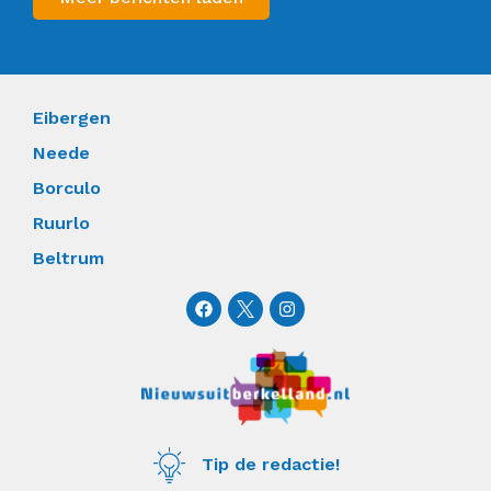
Eibergen
Neede
Borculo
Ruurlo
Beltrum
F
I
a
n
c
s
e
t
b
a
o
g
o
r
k
a
m
Tip de redactie!