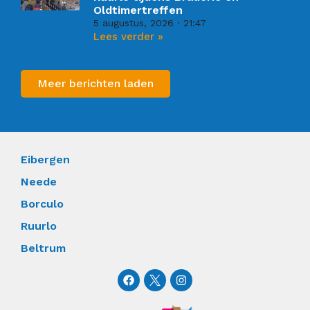
Oldtimertreffen
5 augustus, 2026
21:47
Lees verder »
Meer berichten laden
Eibergen
Neede
Borculo
Ruurlo
Beltrum
F
I
a
n
c
s
e
t