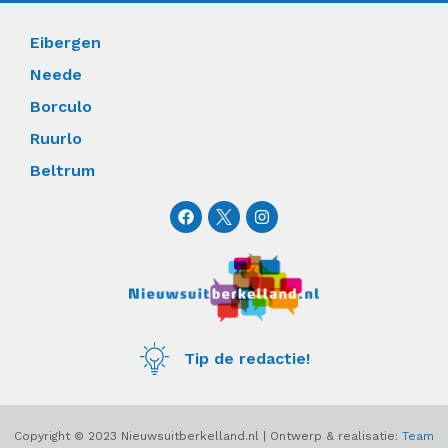
Eibergen
Neede
Borculo
Ruurlo
Beltrum
F
I
a
n
c
s
e
t
b
a
o
g
o
r
k
a
m
Tip de redactie!
Copyright © 2023 Nieuwsuitberkelland.nl | Ontwerp & realisatie:
Team