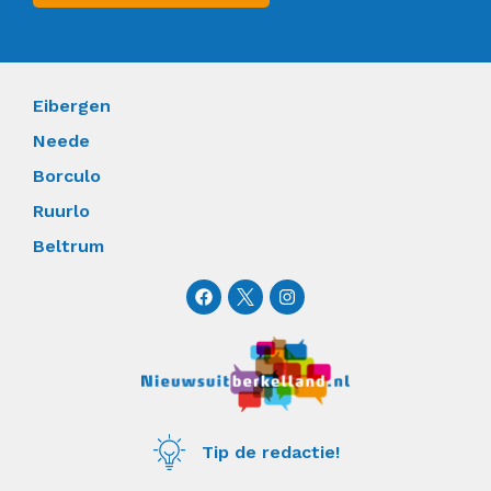
Eibergen
Neede
Borculo
Ruurlo
Beltrum
F
I
a
n
c
s
e
t
b
a
o
g
o
r
k
a
m
Tip de redactie!