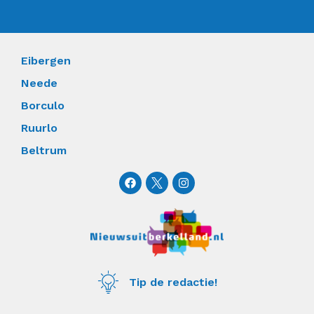
Eibergen
Neede
Borculo
Ruurlo
Beltrum
F
I
a
n
c
s
e
t
b
a
o
g
o
r
k
a
m
Tip de redactie!