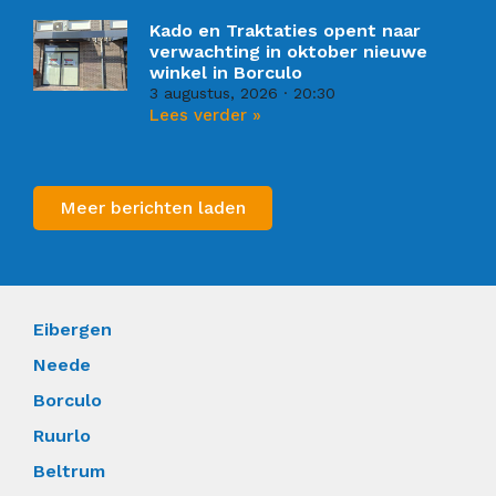
Kado en Traktaties opent naar
verwachting in oktober nieuwe
winkel in Borculo
3 augustus, 2026
20:30
Lees verder »
Meer berichten laden
Eibergen
Neede
Borculo
Ruurlo
Beltrum