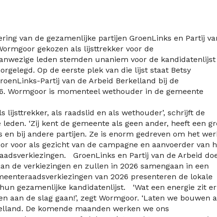
g van de gezamenlijke partijen GroenLinks en Partij va
 Wormgoor gekozen als lijsttrekker voor de
anwezige leden stemden unaniem voor de kandidatenlijst
gelegd. Op de eerste plek van die lijst staat Betsy
GroenLinks-Partij van de Arbeid Berkelland bij de
6. Wormgoor is momenteel wethouder in de gemeente
lijsttrekker, als raadslid en als wethouder’, schrijft de
leden. ‘Zij kent de gemeente als geen ander, heeft een gr
rs en bij andere partijen. Ze is enorm gedreven om het wer
oor voor als gezicht van de campagne en aanvoerder van h
aadsverkiezingen. GroenLinks en Partij van de Arbeid do
 aan de verkiezingen en zullen in 2026 samengaan in een
meenteraadsverkiezingen van 2026 presenteren de lokale
un gezamenlijke kandidatenlijst. ‘Wat een energie zit er
men aan de slag gaan!’, zegt Wormgoor. ‘Laten we bouwen 
kelland. De komende maanden werken we ons