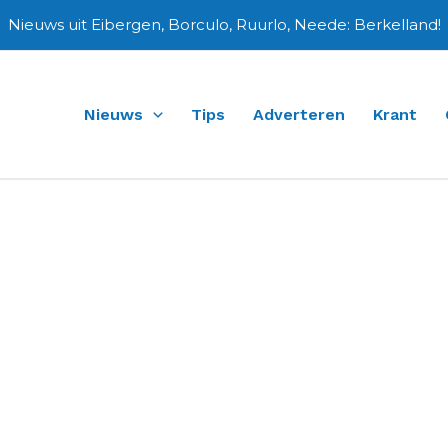
Nieuws uit Eibergen, Borculo, Ruurlo, Neede: Berkelland!
Nieuws
Tips
Adverteren
Krant