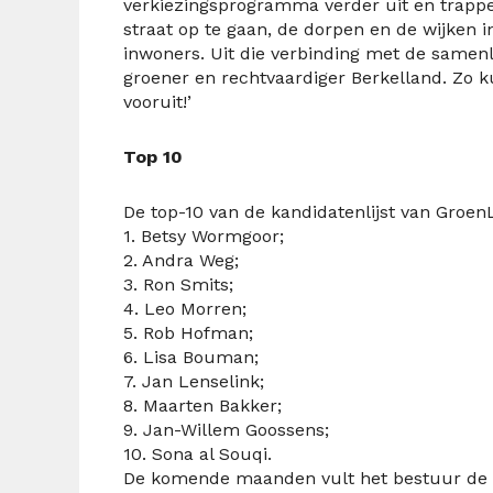
verkiezingsprogramma verder uit en trapp
straat op te gaan, de dorpen en de wijken i
inwoners. Uit die verbinding met de samenl
groener en rechtvaardiger Berkelland. Zo 
vooruit!’
Top 10
De top-10 van de kandidatenlijst van Groen
1. Betsy Wormgoor;
2. Andra Weg;
3. Ron Smits;
4. Leo Morren;
5. Rob Hofman;
6. Lisa Bouman;
7. Jan Lenselink;
8. Maarten Bakker;
9. Jan-Willem Goossens;
10. Sona al Souqi.
De komende maanden vult het bestuur de li