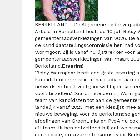
BERKELLAND – De Algemene Ledenvergaderin
Arbeid in Berkelland heeft op 10 juli Betsy
gemeenteraadsverkiezingen van 2026. De a
de kandidaatstellingscommissie hen had voor
Wormgoor. Zij is vanaf nu lijsttrekker voor 
gemeenteraadsverkiezingen van maart 202
Berkelland.
Ervaring
‘Betsy Wormgoor heeft een grote ervaring als 
kandidatencommissie in haar advies aan de 
netwerk en heeft veel goodwill bij de kieze
voort te zetten.’ Daarom stelden zij Wormg
team van kandidaten tot aan de gemeenter
landelijk vanaf 2023 met één kieslijst mee
nieuwe beweging. Voor de Berkellandse ge
afdelingen van GroenLinks en PvdA nu ook h
dit team! Ik ben ontzettend blij dat we sa
een sociale, duurzame toekomst voor Ber