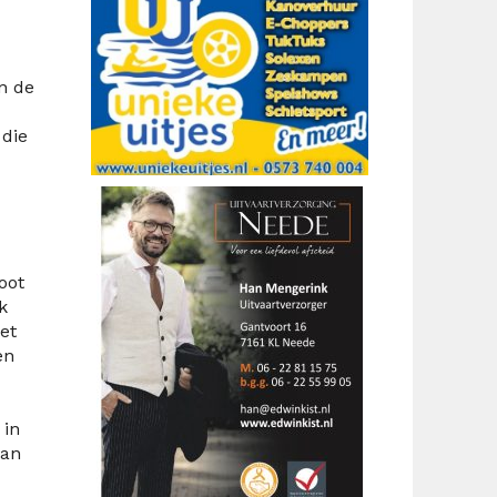
n de
 die
oot
k
et
en
 in
aan