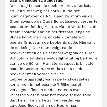
Dag 1, dinsdag 12 augustus:
Deze dag fietsen de deelnemers via Kerkstaat
en Beltrumseweg het dorp uit. Na het
‘klimmetje’ over de N18 slaan ze af om via de
Groeneweg op de Oude Borculoseweg verder te
pedaleren richting Haarlo. Via de Waterhoek, de
fraaie Kooiveldlaan en het fietspad langs de
Slinge komt men na enkele kilometers bij
boerderijmuseum de Lebbenbrugge. Hierna is
de splitsing. De 40 km volgt na de
beekoversteek de Palsenborgweg; via de Oude
Schooldijk en Galgenveldsdijk sluit bij De Heure
aan op de 60 km. Hun stempelpost is bij café
Baan in Geesteren. De 60 km fiets na de
beekoversteek verder over de
Lebbenbruggedijk; via fraaie landweggetjes
komt men in het bosrijke ’t Rijkenbargh.
Vervolgens fietsen de deelnemers over
verharde wegen naar het mooie gebied rond
Barchem. Hierna fietst men verder via
landgoed Beekvliet en de Heure naar