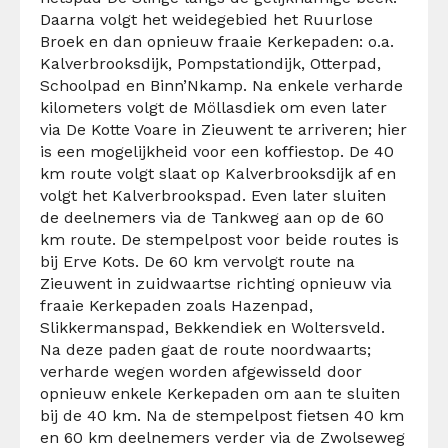
Daarna volgt het weidegebied het Ruurlose
Broek en dan opnieuw fraaie Kerkepaden: o.a.
Kalverbrooksdijk, Pompstationdijk, Otterpad,
Schoolpad en Binn’Nkamp. Na enkele verharde
kilometers volgt de Möllasdiek om even later
via De Kotte Voare in Zieuwent te arriveren; hier
is een mogelijkheid voor een koffiestop. De 40
km route volgt slaat op Kalverbrooksdijk af en
volgt het Kalverbrookspad. Even later sluiten
de deelnemers via de Tankweg aan op de 60
km route. De stempelpost voor beide routes is
bij Erve Kots. De 60 km vervolgt route na
Zieuwent in zuidwaartse richting opnieuw via
fraaie Kerkepaden zoals Hazenpad,
Slikkermanspad, Bekkendiek en Woltersveld.
Na deze paden gaat de route noordwaarts;
verharde wegen worden afgewisseld door
opnieuw enkele Kerkepaden om aan te sluiten
bij de 40 km. Na de stempelpost fietsen 40 km
en 60 km deelnemers verder via de Zwolseweg