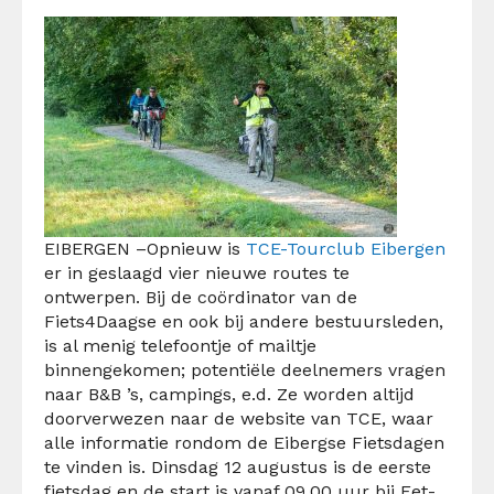
EIBERGEN –Opnieuw is
TCE-Tourclub Eibergen
er in geslaagd vier nieuwe routes te
ontwerpen. Bij de coördinator van de
Fiets4Daagse en ook bij andere bestuursleden,
is al menig telefoontje of mailtje
binnengekomen; potentiële deelnemers vragen
naar B&B ’s, campings, e.d. Ze worden altijd
doorverwezen naar de website van TCE, waar
alle informatie rondom de Eibergse Fietsdagen
te vinden is. Dinsdag 12 augustus is de eerste
fietsdag en de start is vanaf 09.00 uur bij Eet-