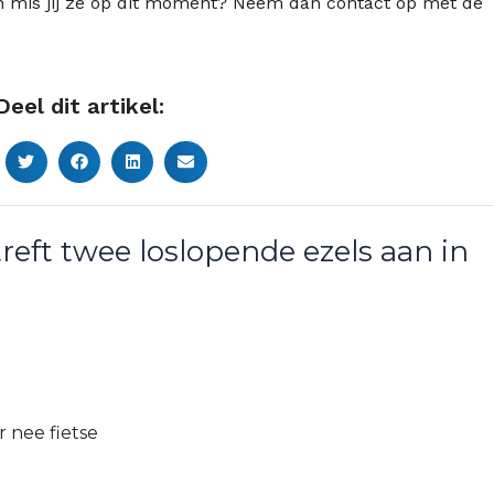
s en mis jij ze op dit moment? Neem dan contact op met de
Deel dit artikel:
treft twee loslopende ezels aan in
r nee fietse