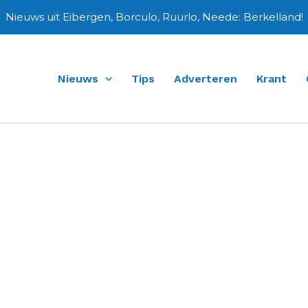
Nieuws uit Eibergen, Borculo, Ruurlo, Neede: Berkelland!
Nieuws
Tips
Adverteren
Krant