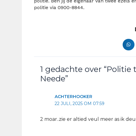
politie. Ben jij de eigenaar van twee ezel
politie via 0900-8844.
1 gedachte over “Politie 
Neede”
ACHTERHOOKER
22 JULI, 2025 OM 07:59
2 moar..zie er altied veul meer as ik deu