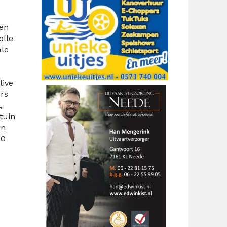
ken
olle
ale
live
rs
,
tuin
en
20