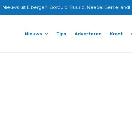
Nieuws uit Eibergen, Borculo, Ruurlo, Neede: Berkelland!
Nieuws
Tips
Adverteren
Krant