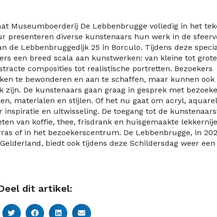
at Museumboerderij De Lebbenbrugge volledig in het te
ur presenteren diverse kunstenaars hun werk in de sfeerv
 de Lebbenbruggedijk 25 in Borculo. Tijdens deze speci
rs een breed scala aan kunstwerken: van kleine tot grote
tracte composities tot realistische portretten. Bezoekers
rken te bewonderen en aan te schaffen, maar kunnen ook 
 zijn. De kunstenaars gaan graag in gesprek met bezoeke
, materialen en stijlen. Of het nu gaat om acryl, aquarel
r inspiratie en uitwisseling. De toegang tot de kunstenaars
ten van koffie, thee, frisdrank en huisgemaakte lekkernij
terras of in het bezoekerscentrum. De Lebbenbrugge, in 20
 Gelderland, biedt ook tijdens deze Schildersdag weer een
Deel dit artikel: