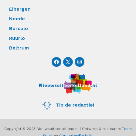
Eibergen
Neede
Borculo
Ruurlo
Beltrum
F
I
a
n
c
s
e
t
b
a
o
g
o
r
k
a
m
Tip de redactie!
Copyright © 2023 Nieuwsuitberkelland.nl | Ontwerp & realisatie:
Team
Rood
en
Computer-Parts.NL