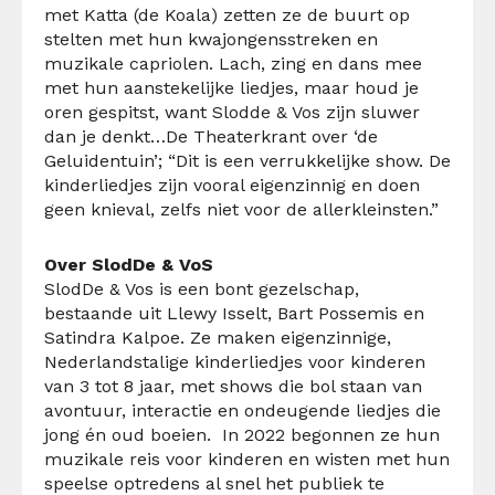
met Katta (de Koala) zetten ze de buurt op
stelten met hun kwajongensstreken en
muzikale capriolen. Lach, zing en dans mee
met hun aanstekelijke liedjes, maar houd je
oren gespitst, want Slodde & Vos zijn sluwer
dan je denkt…De Theaterkrant over ‘de
Geluidentuin’; “Dit is een verrukkelijke show. De
kinderliedjes zijn vooral eigenzinnig en doen
geen knieval, zelfs niet voor de allerkleinsten.”
Over SlodDe & VoS
SlodDe & Vos is een bont gezelschap,
bestaande uit Llewy Isselt, Bart Possemis en
Satindra Kalpoe. Ze maken eigenzinnige,
Nederlandstalige kinderliedjes voor kinderen
van 3 tot 8 jaar, met shows die bol staan van
avontuur, interactie en ondeugende liedjes die
jong én oud boeien. In 2022 begonnen ze hun
muzikale reis voor kinderen en wisten met hun
speelse optredens al snel het publiek te