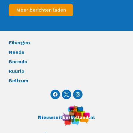
Meer berichten laden
Eibergen
Neede
Borculo
Ruurlo
Beltrum
F
I
a
n
c
s
e
t
b
a
o
g
o
r
k
a
m