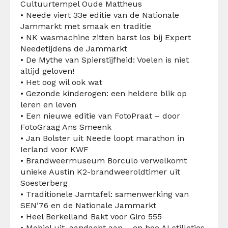
Cultuurtempel Oude Mattheus
• Neede viert 33e editie van de Nationale
Jammarkt met smaak en traditie
• NK wasmachine zitten barst los bij Expert
Neede
t
ijdens de Jammarkt
• De Mythe van Spierstijfheid: Voelen is niet
altijd geloven!
• Het oog wil ook wat
• Gezonde kinderogen: een heldere blik op
leren en leven
• Een nieuwe editie van FotoPraat – door
FotoGraag Ans Smeenk
• Jan Bolster uit Neede loopt marathon in
Ierland voor KWF
• Brandweermuseum Borculo verwelkomt
unieke Austin K2-brandweeroldtimer uit
Soesterberg
• Traditionele Jamtafel: samenwerking van
SEN’76 en de Nationale Jammarkt
• Heel Berkelland Bakt voor Giro 555
• Mobiel uit, aandacht aan – en hoe AI stilletjes