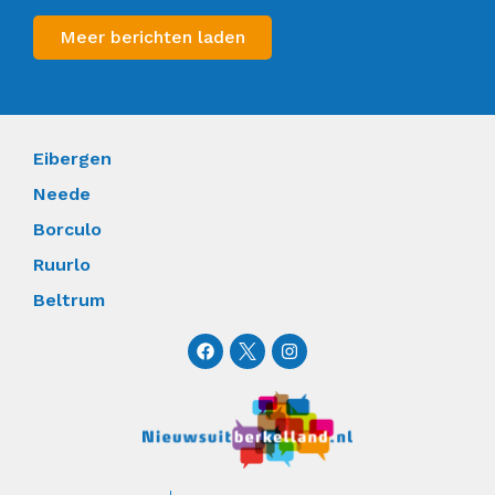
Meer berichten laden
Eibergen
Neede
Borculo
Ruurlo
Beltrum
F
I
a
n
c
s
e
t
b
a
o
g
o
r
k
a
m