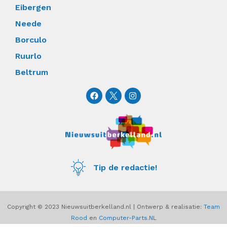
Eibergen
Neede
Borculo
Ruurlo
Beltrum
F
I
a
n
c
s
e
t
b
a
o
g
o
r
k
a
m
Tip de redactie!
Copyright © 2023 Nieuwsuitberkelland.nl | Ontwerp & realisatie:
Team
Rood
en
Computer-Parts.NL