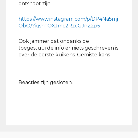
ontsnapt zijn.
https://www.instagram.com/p/DP4Na5mj
ObO/?igsh=OXJmc2RzcGJnZ2p5
Ook jammer dat ondanks de
toegestuurde info er niets geschreven is
over de eerste kuikens. Gemiste kans
Reacties zijn gesloten.