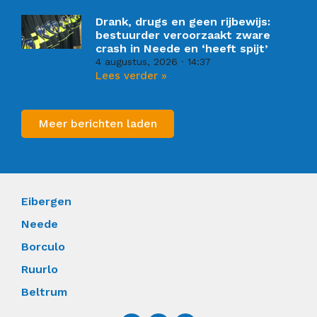
Drank, drugs en geen rijbewijs:
bestuurder veroorzaakt zware
crash in Neede en ‘heeft spijt’
4 augustus, 2026
14:37
Lees verder »
Meer berichten laden
Eibergen
Neede
Borculo
Ruurlo
Beltrum