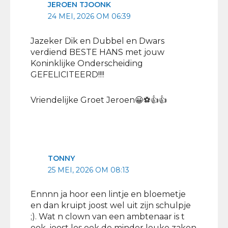
JEROEN TJOONK
24 MEI, 2026 OM 06:39
Jazeker Dik en Dubbel en Dwars
verdiend BESTE HANS met jouw
Koninklijke Onderscheiding
GEFELICITEERD!!!!
Vriendelijke Groet Jeroen😀⚽️👍👍
TONNY
25 MEI, 2026 OM 08:13
Ennnn ja hoor een lintje en bloemetje
en dan kruipt joost wel uit zijn schulpje
;). Wat n clown van een ambtenaar is t
ook. joost los ook de minder leuke zaken