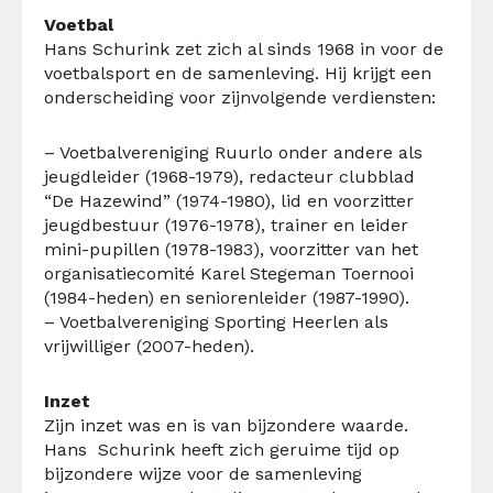
Voetbal
Hans Schurink
zet zich al
sinds 19
68
in
voor
de
voetbalsport en de samenleving. Hij krijgt
een
onderscheiding voor
zijn
volgende verdiensten
:
–
Voetbalvereniging
Ruurlo
onder andere
als
jeugdleider (1968-1979), redacteur clubblad
“De Hazewind”
(1974-1980)
, lid
en
voorzitter
jeugdbestuur (1976-1978), trainer
en
leider
mini-pupillen (1978-1983), voorzitter van het
organisatiecomité
Karel Stegeman Toernooi
(1984-heden) en seniorenleider (1987-1990).
–
Voetbalvereniging
Sporting
Heerlen als
v
rijwilliger (2007-heden).
Inzet
Zijn
inzet was en is van bijzondere waarde.
Hans
Schurink
heeft zich geruime tijd op
bijzondere wijze voor de
samenleving