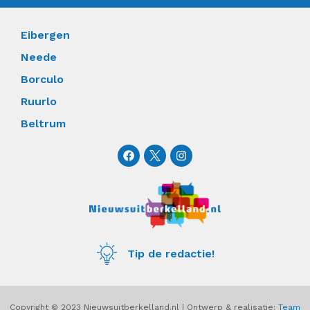
Eibergen
Neede
Borculo
Ruurlo
Beltrum
F
I
a
n
c
s
e
t
b
a
o
g
o
r
k
a
m
Tip de redactie!
Copyright © 2023 Nieuwsuitberkelland.nl | Ontwerp & realisatie:
Team