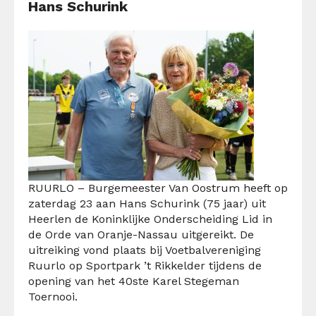
Hans Schurink
RUURLO – Burgemeester V
an Oostrum heeft op
zaterdag
23
aan
Hans
Schurink
(75
jaar) uit
Heerlen
de
Koninklijke Onderscheiding
Lid
in
de Orde van Oranje-Nassau uitgereikt.
De
uitreiking
vond plaats
bij
Voetbalvereniging
Ruurlo
op Sportpark ’t Rikkelder tijdens de
opening van het 40ste Karel Stegeman
Toernooi.