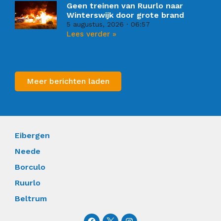
Geen treinen van Ruurlo naar
Winterswijk door grote brand
5 augustus, 2026
06:57
Lees verder »
Meer berichten laden
Eibergen
Neede
Borculo
Ruurlo
Beltrum
F
I