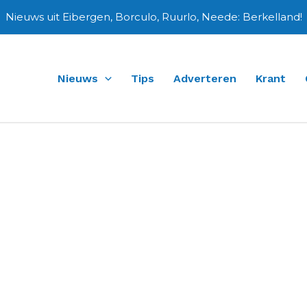
Nieuws uit Eibergen, Borculo, Ruurlo, Neede: Berkelland!
Nieuws
Tips
Adverteren
Krant