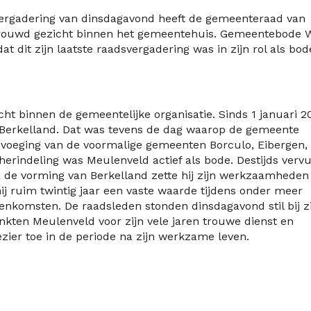
rgadering van dinsdagavond heeft de gemeenteraad van
rouwd gezicht binnen het gemeentehuis. Gemeentebode W
 dit zijn laatste raadsvergadering was in zijn rol als bod
cht binnen de gemeentelijke organisatie. Sinds 1 januari 2
 Berkelland. Dat was tevens de dag waarop de gemeente
envoeging van de voormalige gemeenten Borculo, Eibergen,
herindeling was Meulenveld actief als bode. Destijds verv
a de vorming van Berkelland zette hij zijn werkzaamheden
j ruim twintig jaar een vaste waarde tijdens onder meer
eenkomsten. De raadsleden stonden dinsdagavond stil bij z
ankten Meulenveld voor zijn vele jaren trouwe dienst en
ier toe in de periode na zijn werkzame leven.