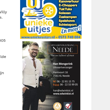
illy
e.
005
ulde
ijn