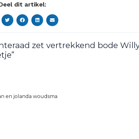
Deel dit artikel:
teraad zet vertrekkend bode Will
tje”
r Jan en jolanda woudsma