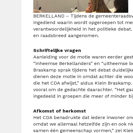
BERKELLAND – Tijdens de gemeenteraadsve
ingediend waarin wordt opgeroepen tot mee
verantwoordelijkheid in het politieke debat
en raadsbreed aangenomen.
Schriftelijke vragen
Aanleiding voor de motie waren eerder gest
“inheemse Berkellanders” en “uitheemse bev
Braskamp sprak tijdens het debat duidelijk
dienen deze motie in omdat achter die woo
die het CDA afwijst,” aldus Klein Braskamp
vooral om de gedachte daarachter. “Het g
ingedeeld in groepen die meer of minder bi
Afkomst of herkomst
Het CDA benadrukte dat iedere inwoner on
omdat we allemaal hetzelfde zijn en ook 
samen één gemeenschap vormen,” zei Klein