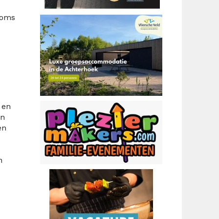
soms
 en
en
en
n