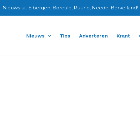
Nieuws uit Eibergen, Borculo, Ruurlo, Neede: Berkelland!
Nieuws
Tips
Adverteren
Krant