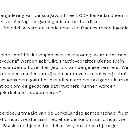
rgadering van dinsdagavond heeft CDA Berkelland een m
r verbinding, zorgvuldigheid en bestuurlijke
. Uiteindelijk werd de motie door alle fracties mede ingedi
elde schriftelijke vragen over asielopvang, waarin termen 
olking” werden gebruikt. Fractievoorzitter Biense Klein
e woorden uit over het gebruik van dergelijke termen. “Wij
rden een manier van kijken naar onze samenleving schuil
. Volgens hem gaat het niet alleen om het taalgebruik, ma
aat ook om de gedachte dat inwoners kunnen worden
j Berkelland zouden horen.”
derdeel uitmaakt van de Berkellandse gemeenschap. “Nie
niet omdat we allemaal hetzelfde denken, maar omdat we
 Braskamp tijdens het debat. Volgens de partij mogen