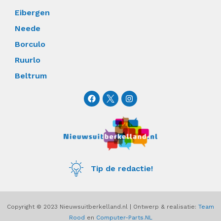
Eibergen
Neede
Borculo
Ruurlo
Beltrum
F
I
a
n
c
s
e
t
b
a
o
g
o
r
k
a
m
Tip de redactie!
Copyright © 2023 Nieuwsuitberkelland.nl | Ontwerp & realisatie:
Team
Rood
en
Computer-Parts.NL