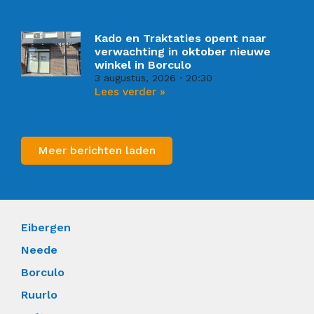
Kado en Traktaties opent naar
verwachting in oktober nieuwe
winkel in Borculo
3 augustus, 2026
20:30
Lees verder »
Meer berichten laden
Eibergen
Neede
Borculo
Ruurlo