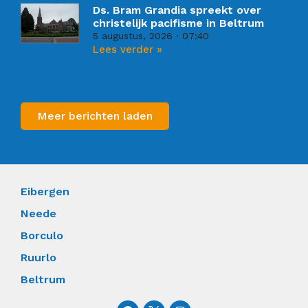
Ds. Bram Grandia spreekt over
christelijk pacifisme in Beltrum
5 augustus, 2026
07:40
Lees verder »
Meer berichten laden
Eibergen
Neede
Borculo
Ruurlo
Beltrum
F
I