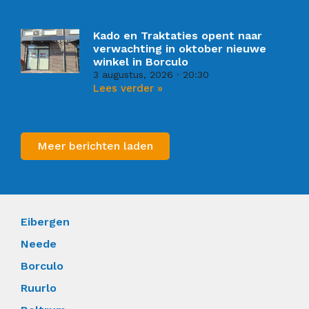
Kado en Traktaties opent naar
verwachting in oktober nieuwe
winkel in Borculo
3 augustus, 2026
20:30
Lees verder »
Meer berichten laden
Eibergen
Neede
Borculo
Ruurlo