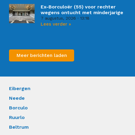
Ex-Borculoër (55) voor rechter
wegens ontucht met minderjarige
7 augustus, 2026
13:18
Lees verder »
Meer berichten laden
Eibergen
Neede
Borculo
Ruurlo
Beltrum