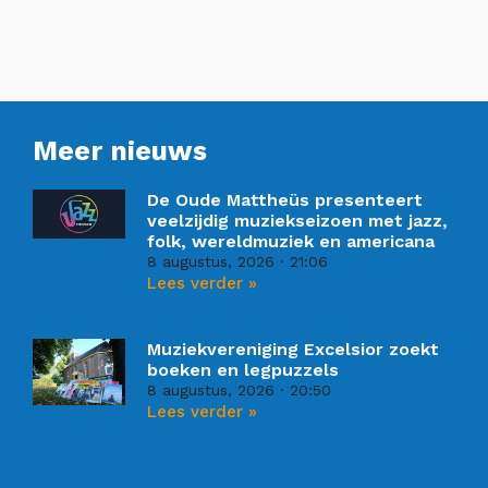
Meer nieuws
De Oude Mattheüs presenteert
veelzijdig muziekseizoen met jazz,
folk, wereldmuziek en americana
8 augustus, 2026
21:06
Lees verder »
Muziekvereniging Excelsior zoekt
boeken en legpuzzels
8 augustus, 2026
20:50
Lees verder »