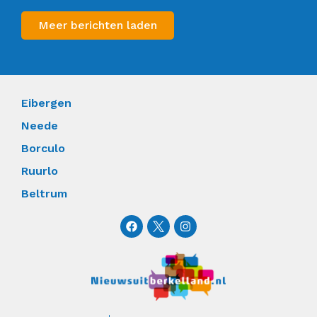
Meer berichten laden
Eibergen
Neede
Borculo
Ruurlo
Beltrum
F
I
a
n
c
s
e
t
b
a
o
g
o
r
k
a
m