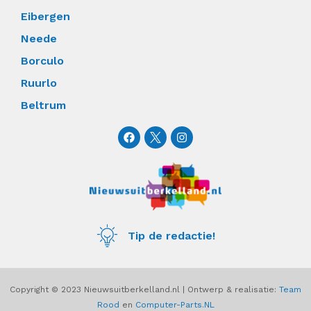
Eibergen
Neede
Borculo
Ruurlo
Beltrum
F
I
a
n
c
s
e
t
b
a
o
g
o
r
k
a
m
Tip de redactie!
Copyright © 2023 Nieuwsuitberkelland.nl | Ontwerp & realisatie:
Team
Rood
en
Computer-Parts.NL