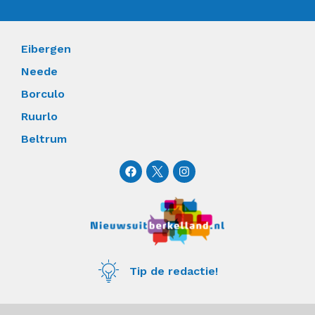
Eibergen
Neede
Borculo
Ruurlo
Beltrum
F
I
a
n
c
s
e
t
b
a
o
g
o
r
k
a
m
Tip de redactie!