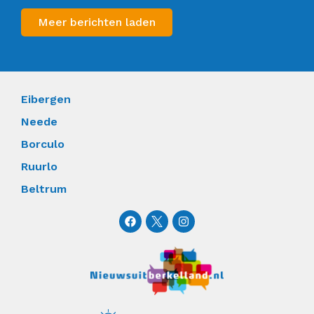
Meer berichten laden
Eibergen
Neede
Borculo
Ruurlo
Beltrum
F
I
a
n
c
s
e
t
b
a
o
g
o
r
k
a
m