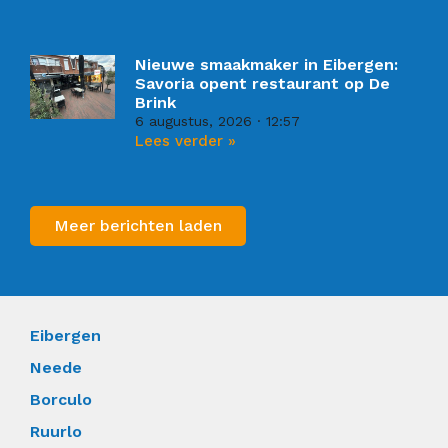
Nieuwe smaakmaker in Eibergen:
Savoria opent restaurant op De
Brink
6 augustus, 2026
12:57
Lees verder »
Meer berichten laden
Eibergen
Neede
Borculo
Ruurlo