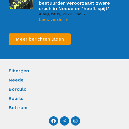
bestuurder veroorzaakt zware
crash in Neede en ‘heeft spijt’
4 augustus, 2026
14:37
Lees verder »
Meer berichten laden
Eibergen
Neede
Borculo
Ruurlo
Beltrum
F
I
a
n
c
s