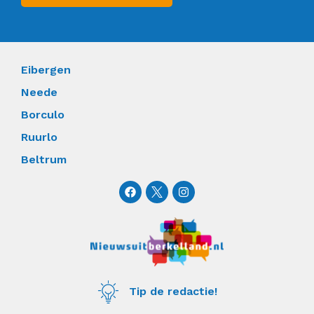
Eibergen
Neede
Borculo
Ruurlo
Beltrum
F
I
a
n
c
s
e
t
b
a
o
g
o
r
k
a
m
Tip de redactie!