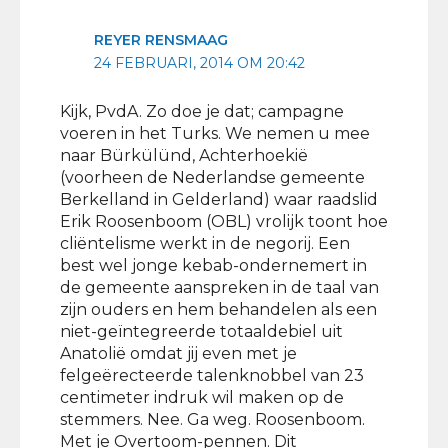
REYER RENSMAAG
24 FEBRUARI, 2014 OM 20:42
Kijk, PvdA. Zo doe je dat; campagne
voeren in het Turks. We nemen u mee
naar Bürkülünd, Achterhoekië
(voorheen de Nederlandse gemeente
Berkelland in Gelderland) waar raadslid
Erik Roosenboom (OBL) vrolijk toont hoe
cliëntelisme werkt in de negorij. Een
best wel jonge kebab-ondernemert in
de gemeente aanspreken in de taal van
zijn ouders en hem behandelen als een
niet-geïntegreerde totaaldebiel uit
Anatolië omdat jij even met je
felgeërecteerde talenknobbel van 23
centimeter indruk wil maken op de
stemmers. Nee. Ga weg. Roosenboom.
Met je Overtoom-pennen. Dit