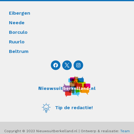
Eibergen
Neede
Borculo
Ruurlo
Beltrum
F
I
a
n
c
s
e
t
b
a
o
g
o
r
k
a
m
Tip de redactie!
Copyright © 2023 Nieuwsuitberkelland.nl | Ontwerp & realisatie:
Team