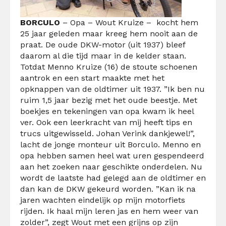
BORCULO
– Opa – Wout Kruize – kocht hem
25 jaar geleden maar kreeg hem nooit aan de
praat. De oude DKW-motor (uit 1937) bleef
daarom al die tijd maar in de kelder staan.
Totdat Menno Kruize (16) de stoute schoenen
aantrok en een start maakte met het
opknappen van de oldtimer uit 1937. ”Ik ben nu
ruim 1,5 jaar bezig met het oude beestje. Met
boekjes en tekeningen van opa kwam ik heel
ver. Ook een leerkracht van mij heeft tips en
trucs uitgewisseld. Johan Verink dankjewel!”,
lacht de jonge monteur uit Borculo. Menno en
opa hebben samen heel wat uren gespendeerd
aan het zoeken naar geschikte onderdelen. Nu
wordt de laatste had gelegd aan de oldtimer en
dan kan de DKW gekeurd worden. ”Kan ik na
jaren wachten eindelijk op mijn motorfiets
rijden. Ik haal mijn leren jas en hem weer van
zolder”, zegt Wout met een grijns op zijn