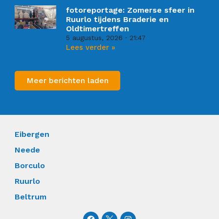
fotoreportage: Zomerse sfeer in
Ruurlo tijdens Braderie en
Oldtimertreffen
5 augustus, 2026
21:47
Lees verder »
Meer berichten laden
Eibergen
Neede
Borculo
Ruurlo
Beltrum
F
I