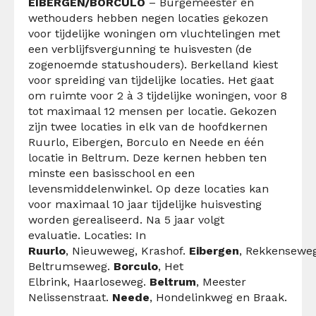
EIBERGEN/BORCULO
– Burgemeester en
wethouders hebben negen locaties gekozen
voor tijdelijke woningen om vluchtelingen met
een verblijfsvergunning te huisvesten (de
zogenoemde statushouders). Berkelland kiest
voor spreiding van tijdelijke locaties. Het gaat
om ruimte voor 2 à 3 tijdelijke woningen, voor 8
tot maximaal 12 mensen per locatie. Gekozen
zijn twee locaties in elk van de hoofdkernen
Ruurlo, Eibergen, Borculo en Neede en één
locatie in Beltrum. Deze kernen hebben ten
minste een basisschool en een
levensmiddelenwinkel. Op deze locaties kan
voor maximaal 10 jaar tijdelijke huisvesting
worden gerealiseerd. Na 5 jaar volgt
evaluatie. Locaties: In
Ruurlo
, Nieuweweg, Krashof.
Eibergen
, Rekkenseweg
Beltrumseweg.
Borculo
, Het
Elbrink, Haarloseweg.
Beltrum
, Meester
Nelissenstraat.
Neede
, Hondelinkweg en Braak.