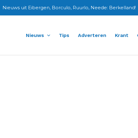
Nieuws uit Eibergen, Borculo, Ruurlo, Neede: Berkelland!
Nieuws
Tips
Adverteren
Krant