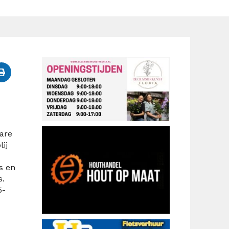
are
ij
s en
s.
5-