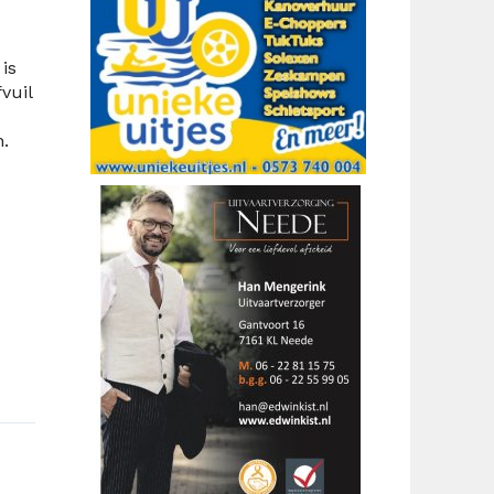
is
vuil
.