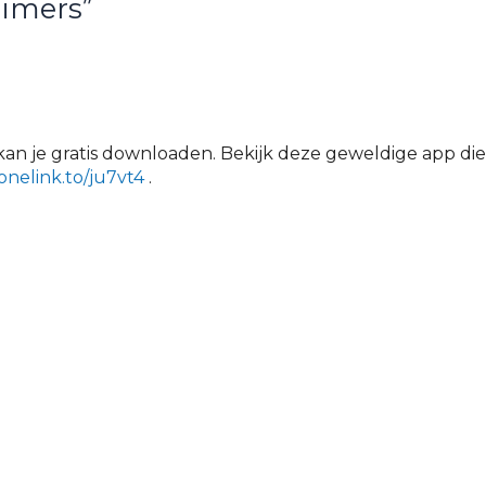
uimers”
an je gratis downloaden. Bekijk deze geweldige app die
/onelink.to/ju7vt4
.