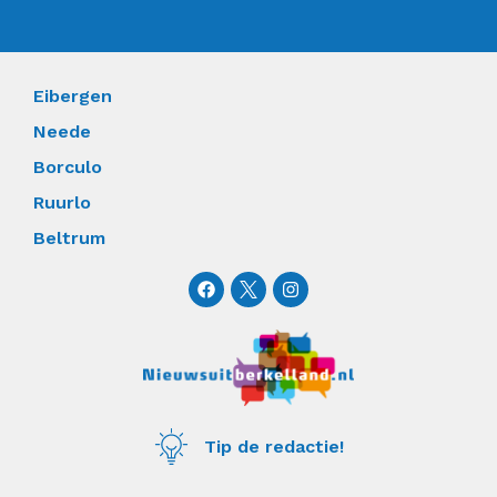
Eibergen
Neede
Borculo
Ruurlo
Beltrum
F
I
a
n
c
s
e
t
b
a
o
g
o
r
k
a
m
Tip de redactie!