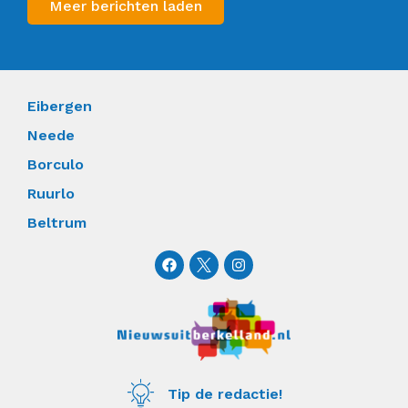
Meer berichten laden
Eibergen
Neede
Borculo
Ruurlo
Beltrum
F
I
a
n
c
s
e
t
b
a
o
g
o
r
k
a
m
Tip de redactie!