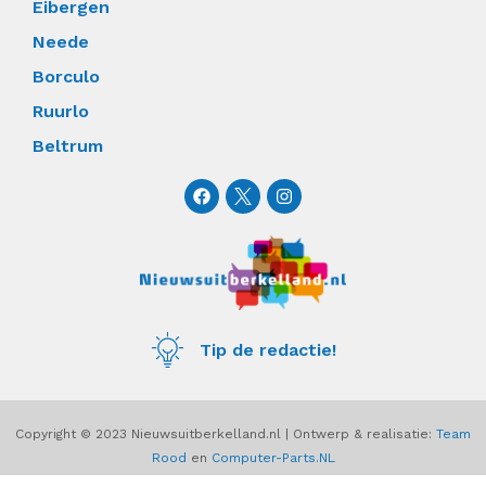
Eibergen
Neede
Borculo
Ruurlo
Beltrum
F
I
a
n
c
s
e
t
b
a
o
g
o
r
k
a
m
Tip de redactie!
Copyright © 2023 Nieuwsuitberkelland.nl | Ontwerp & realisatie:
Team
Rood
en
Computer-Parts.NL