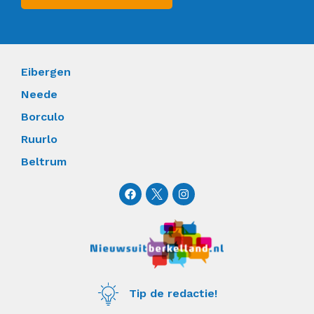
Eibergen
Neede
Borculo
Ruurlo
Beltrum
F
I
a
n
c
s
e
t
b
a
o
g
o
r
k
a
m
Tip de redactie!