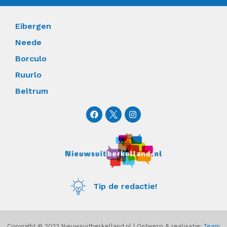
Eibergen
Neede
Borculo
Ruurlo
Beltrum
F
I
a
n
c
s
e
t
b
a
o
g
o
r
k
a
m
Tip de redactie!
Copyright © 2023 Nieuwsuitberkelland.nl | Ontwerp & realisatie:
Team