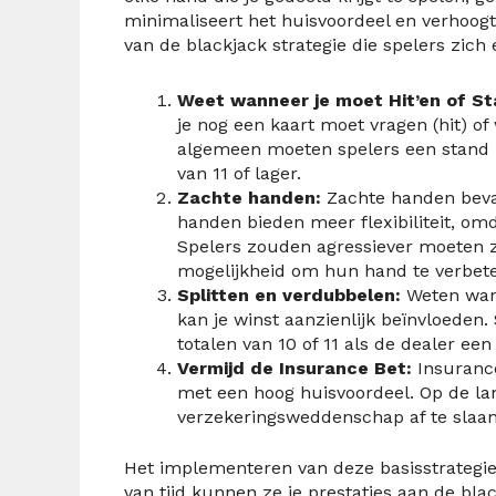
minimaliseert het huisvoordeel en verhoogt
van de blackjack strategie die spelers zic
Weet wanneer je moet Hit’en of St
je nog een kaart moet vragen (hit) of 
algemeen moeten spelers een stand he
van 11 of lager.
Zachte handen:
Zachte handen bevat
handen bieden meer flexibiliteit, om
Spelers zouden agressiever moeten 
mogelijkheid om hun hand te verbete
Splitten en verdubbelen:
Weten wann
kan je winst aanzienlijk beïnvloeden.
totalen van 10 of 11 als de dealer een 
Vermijd de Insurance Bet:
Insurance 
met een hoog huisvoordeel. Op de la
verzekeringsweddenschap af te slaan e
Het implementeren van deze basisstrategieë
van tijd kunnen ze je prestaties aan de blac