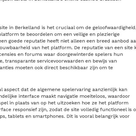
site in Berkelland is het cruciaal om de geloofwaardigheid
platform te beoordelen om een veilige en plezierige
een goede reputatie heeft niet alleen een breed aanbod a
trouwbaarheid van het platform. De reputatie van een site 
censies en forums waar doorgewinterde spelers hun
tie, transparante servicevoorwaarden en bewijs van
tanties moeten ook direct beschikbaar zijn om te
al aspect dat de algemene spelervaring aanzienlijk kan
ndelijke interface maakt navigatie moeiteloos, waardoor
el in plaats van op het uitzoeken hoe ze het platform
ce responsief zijn, zodat de site volledig functioneel is 
, tablets en smartphones. Dit is vooral belangrijk voor