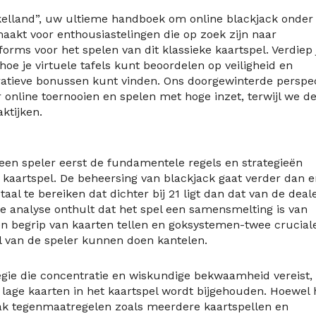
elland”, uw ultieme handboek om online blackjack onder
emaakt voor enthousiastelingen die op zoek zijn naar
orms voor het spelen van dit klassieke kaartspel. Verdiep 
hoe je virtuele tafels kunt beoordelen op veiligheid en
ratieve bonussen kunt vinden. Ons doorgewinterde perspec
r online toernooien en spelen met hoge inzet, terwijl we d
ktijken.
 een speler eerst de fundamentele regels en strategieën
ke kaartspel. De beheersing van blackjack gaat verder dan e
al te bereiken dat dichter bij 21 ligt dan dat van de deal
e analyse onthult dat het spel een samensmelting is van
en begrip van kaarten tellen en goksystemen-twee crucial
 van de speler kunnen doen kantelen.
tegie die concentratie en wiskundige bekwaamheid vereist,
lage kaarten in het kaartspel wordt bijgehouden. Hoewel 
 vaak tegenmaatregelen zoals meerdere kaartspellen en