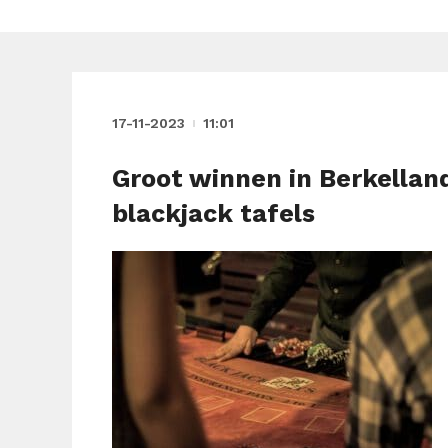
17-11-2023
11:01
Groot winnen in Berkelland
blackjack tafels