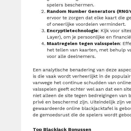
spelers beschermen.
Random Number Generators (RNG’
ervoor te zorgen dat elke kaart die g
of oneerlijke voordelen vermindert.
Encryptietechnologie
: Kijk voor si
Layer), om je persoonlijke en financ
Maatregelen tegen valsspelen
: Eff
het tellen van kaarten, met behulp va
voor alle deelnemers.
Een analytische benadering van deze aspecte
is die vaak wordt verheerlijkt in de popula
vanwege het continue schudden van online
valsspelen geeft echter wel aan dat een site
niet alleen de site tegen bedreigingen van 
privé en beschermd zijn. Uiteindelijk zijn ve
gewaardeerde online blackjacktafel is geb
de gemoedsrust die de spelers wordt gebo
Top Blackjack Bonussen