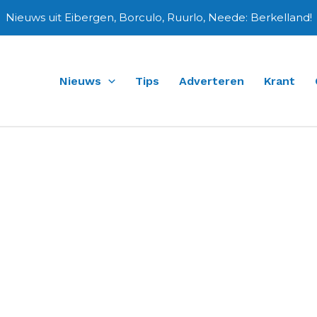
Nieuws uit Eibergen, Borculo, Ruurlo, Neede: Berkelland!
Nieuws
Tips
Adverteren
Krant