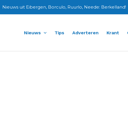
Nieuws uit Eibergen, Borculo, Ruurlo, Neede: Berkelland!
Nieuws
Tips
Adverteren
Krant