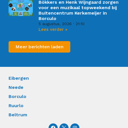
Bökkers en Henk Wijngaard zorgen
voor een muzikaal topweekend bij
Buitencentrum Kerkemeijer in
Borculo
5 augustus, 2026
21:10
Lees verder »
Meer berichten laden
Eibergen
Neede
Borculo
Ruurlo
Beltrum
F
I