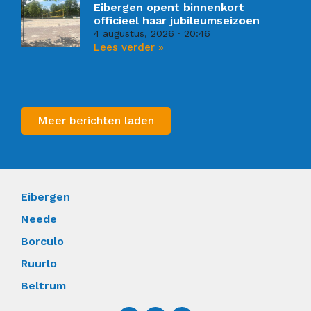
Eibergen opent binnenkort
officieel haar jubileumseizoen
4 augustus, 2026
20:46
Lees verder »
Meer berichten laden
Eibergen
Neede
Borculo
Ruurlo
Beltrum