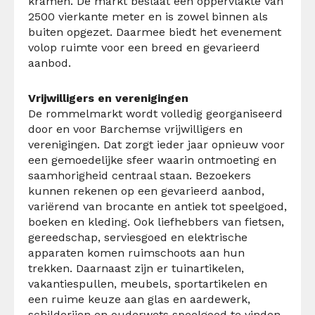
kramen. De markt beslaat een oppervlakte van
2500 vierkante meter en is zowel binnen als
buiten opgezet. Daarmee biedt het evenement
volop ruimte voor een breed en gevarieerd
aanbod.
Vrijwilligers en verenigingen
De rommelmarkt wordt volledig georganiseerd
door en voor Barchemse vrijwilligers en
verenigingen. Dat zorgt ieder jaar opnieuw voor
een gemoedelijke sfeer waarin ontmoeting en
saamhorigheid centraal staan. Bezoekers
kunnen rekenen op een gevarieerd aanbod,
variërend van brocante en antiek tot speelgoed,
boeken en kleding. Ook liefhebbers van fietsen,
gereedschap, serviesgoed en elektrische
apparaten komen ruimschoots aan hun
trekken. Daarnaast zijn er tuinartikelen,
vakantiespullen, meubels, sportartikelen en
een ruime keuze aan glas en aardewerk,
schilderijen en ouderwets speelgoed te vinden.